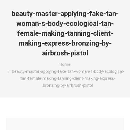
beauty-master-applying-fake-tan-
woman-s-body-ecological-tan-
female-making-tanning-client-
making-express-bronzing-by-
airbrush-pistol
You are here:
Home
beauty-master-applying-fake-tan-woman-s-body-ecological-
tan-female-making-tanning-client-making-express-
bronzing-by-airbrush-pistol