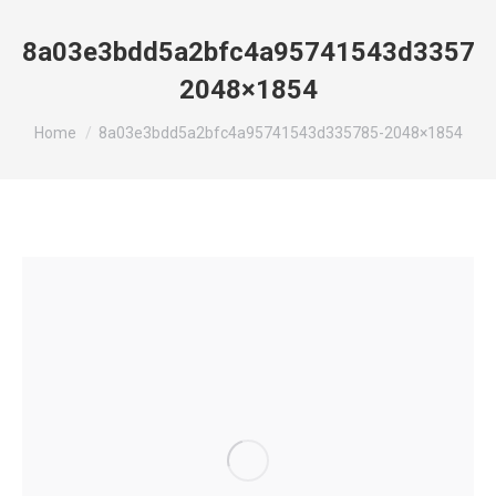
8a03e3bdd5a2bfc4a95741543d33578
2048×1854
You are here:
Home
8a03e3bdd5a2bfc4a95741543d335785-2048×1854