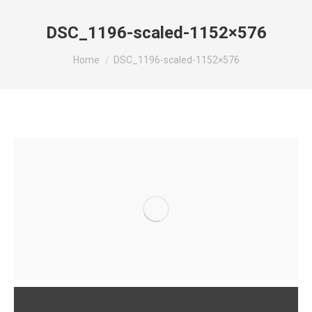
DSC_1196-scaled-1152×576
You are here:
Home
DSC_1196-scaled-1152×576