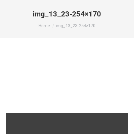
img_13_23-254×170
You are here:
Home
img_13_23-254×170