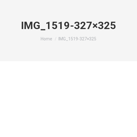
IMG_1519-327×325
You are here:
Home
IMG_1519-327×325