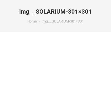
img__SOLARIUM-301×301
You are here:
Home
img__SOLARIUM-301×301