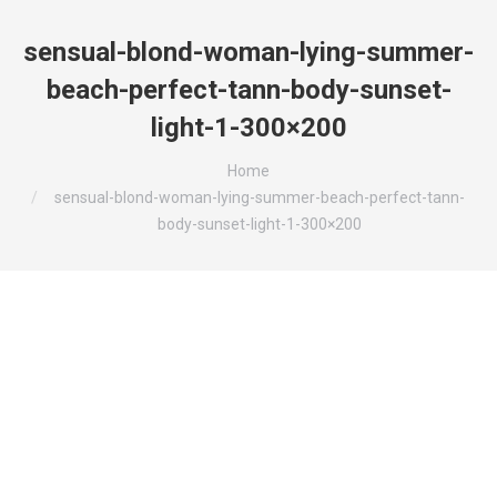
sensual-blond-woman-lying-summer-
beach-perfect-tann-body-sunset-
light-1-300×200
You are here:
Home
sensual-blond-woman-lying-summer-beach-perfect-tann-
body-sunset-light-1-300×200