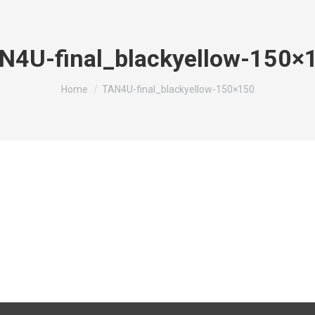
N4U-final_blackyellow-150×
You are here:
Home
TAN4U-final_blackyellow-150×150