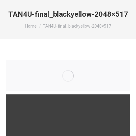
TAN4U-final_blackyellow-2048×517
You are here:
Home
TAN4U-final_blackyellow-2048×517