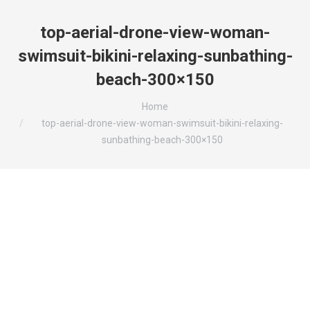
top-aerial-drone-view-woman-
swimsuit-bikini-relaxing-sunbathing-
beach-300×150
You are here:
Home
top-aerial-drone-view-woman-swimsuit-bikini-relaxing-
sunbathing-beach-300×150