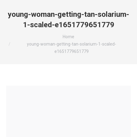
young-woman-getting-tan-solarium-
1-scaled-e1651779651779
You are here:
Home
young-woman-getting-tan-solarium-1-scaled-
e1651779651779