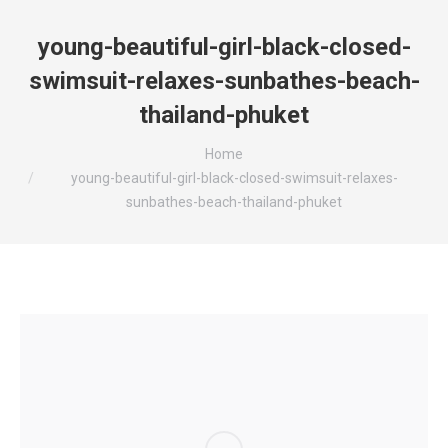
young-beautiful-girl-black-closed-
swimsuit-relaxes-sunbathes-beach-
thailand-phuket
You are here:
Home
young-beautiful-girl-black-closed-swimsuit-relaxes-
sunbathes-beach-thailand-phuket